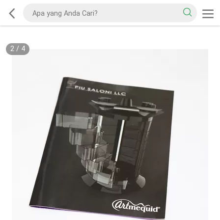
2
/
4