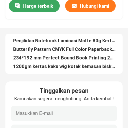
Harga terbaik
Hubungi kami
Penjilidan Notebook Laminasi Matte 80g Kertas Offset CMYK Pencetakan buku jilid lembut berwarna
Butterfly Pattern CMYK Full Color Paperback Offset Paper Notebook Layanan Pencetakan
Tentang kita
234*192 mm Perfect Bound Book Printing 280g art paper Laminasi Gloss
1200gm kertas kaku wig kotak kemasan biskuit macaron hadiah kotak magnetik
Wisata pabrik
Custom Luxury Printing Black Cardboard Candle Box Lilin kertas kaku Lilin kertas hadiah magnetik Set Lilin hadiah Packagin
Pencetakan Buku Hardcover 159*159mm Untuk Penerbitan Sendiri
Kontrol kualitas
Kertas Lapis Lembut Pencetakan Buku Pencetakan Brosur Warna Pencetakan Layanan
ISBN Cetakan Buku Kertas untuk Hewan Liar dan Unggas
Hubungi kami
OEM Softcover Book Printing Matte Art Paper Layanan Pencetakan Majalah
Saddle Stitch Soft Cover Book Printing Untuk Brosur Perusahaan
Quote request suatu
Tinggalkan pesan
A4 Cetakan Buku Cover Hardcover Cover Kulit Cetakan Jurnal Cover Hardcover
Kami akan segera menghubungi Anda kembali!
Menjahit Mengikat Buku Hardcover Pencetakan Untuk Budaya Luar Negeri Buku Pambuka
kotak kemasan cetak
Karya Seni Keramik Pencetakan Foto Dan Layanan Pengikat Paperback
Menjahit Mengikat Buku Softcover Pencetakan Ukuran Disesuaikan Untuk Katalog Produk
Kotak Kemasan Vape
Layanan Pencetakan Buku Hardcover Ukuran Disesuaikan Untuk Buku Pendidikan