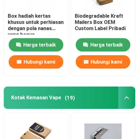
Pembungkusan Hadiah Kotak Jam Tangan
Box hadiah kertas
Biodegradable Kraft
khusus untuk perhiasan
Mailers Box OEM
dengan pola nanas
Custom Label Pribadi
Kemasan Hadiah Khusus
yang bagus
Harga terbaik
Harga terbaik
Kotak kemasan kertas kraft
Hubungi kami
Hubungi kami
Kantong kertas kraft
Tas Hadiah Kertas Daur Ulang
Kotak Kemasan Vape
(19)
Stiker Pencetakan Offset
Kemasan Pulp yang Dibentuk