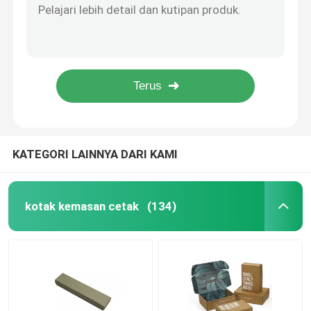
A5 Matte Softcover Book Printing Art Paper Bahasa Inggris Story Picture Book Printing
kotak kemasan kosmetik
A5 Matte Hardcover Book Printing Art Paper Custom Size Full Color
Hard Board Kids Favourite Flip Book Pencetakan untuk anak-anak membaca
Hardcover Art Paper Board Book Printing Service Gloass Laminasi
Kemasan makanan
kertas seni Hardback Cover Printing Untuk Mewah Buku dengan kertas debu
Pencetakan Buku Berlapis Karat
KATEGORI LAINNYA DARI KAMI
Pencetakan Buku Softcover
kotak kemasan cetak
(134)
Kotak Kemasan Sepatu
Kotak Kemasan Pakaian
Kotak kemasan wig