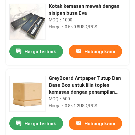
Kotak kemasan mewah dengan
sisipan busa Eva
MOQ：1000
Harga：0.5~0.8USD/PCS
Harga terbaik
Hubungi kami
GreyBoard Artpaper Tutup Dan
Base Box untuk lilin toples
kemasan dengan penampilan
mewah
MOQ：500
Harga：0.8~1.2USD/PCS
Harga terbaik
Hubungi kami