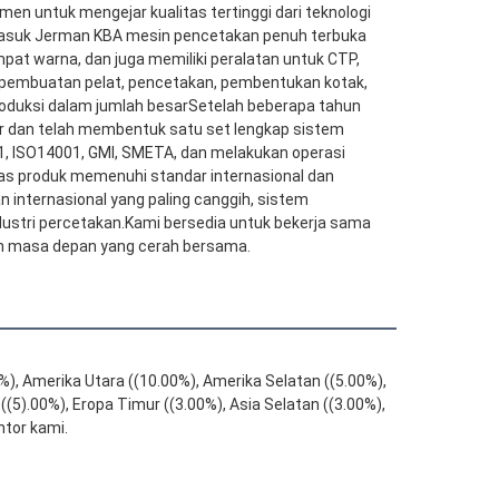
men untuk mengejar kualitas tertinggi dari teknologi 
rmasuk Jerman KBA mesin pencetakan penuh terbuka 
t warna, dan juga memiliki peralatan untuk CTP, 
n, pembuatan pelat, pencetakan, pembentukan kotak, 
duksi dalam jumlah besarSetelah beberapa tahun 
or dan telah membentuk satu set lengkap sistem 
 ISO14001, GMI, SMETA, dan melakukan operasi 
tas produk memenuhi standar internasional dan 
internasional yang paling canggih, sistem 
dustri percetakan.Kami bersedia untuk bekerja sama 
n masa depan yang cerah bersama.
%), Amerika Utara ((10.00%), Amerika Selatan ((5.00%), 
(5).00%), Eropa Timur ((3.00%), Asia Selatan ((3.00%), 
ntor kami.