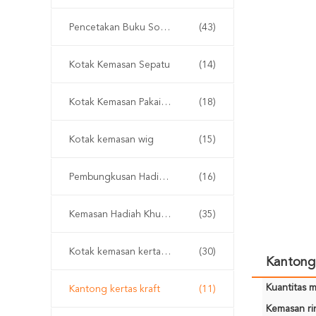
Pencetakan Buku Softcover
(43)
Kotak Kemasan Sepatu
(14)
Kotak Kemasan Pakaian
(18)
Kotak kemasan wig
(15)
Pembungkusan Hadiah Kotak Jam Tangan
(16)
Kemasan Hadiah Khusus
(35)
Kotak kemasan kertas kraft
(30)
Kantong 
Kuantitas m
Kantong kertas kraft
(11)
Kemasan rin