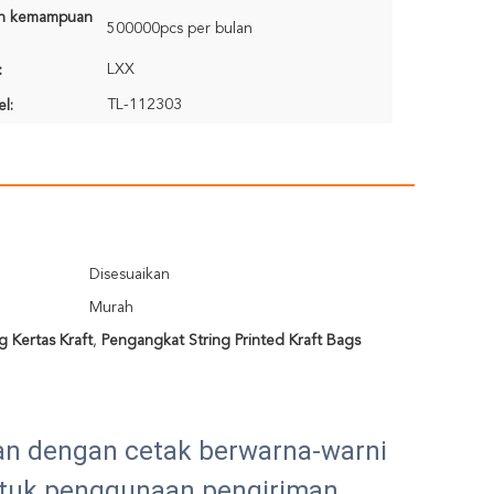
n kemampuan
500000pcs per bulan
LXX
:
TL-112303
l:
Disesuaikan
Murah
 Kertas Kraft
,
Pengangkat String Printed Kraft Bags
kan dengan cetak berwarna-warni
ntuk penggunaan pengiriman