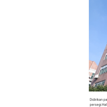
00:00
03:00
Didirikan p
persegi.Ha