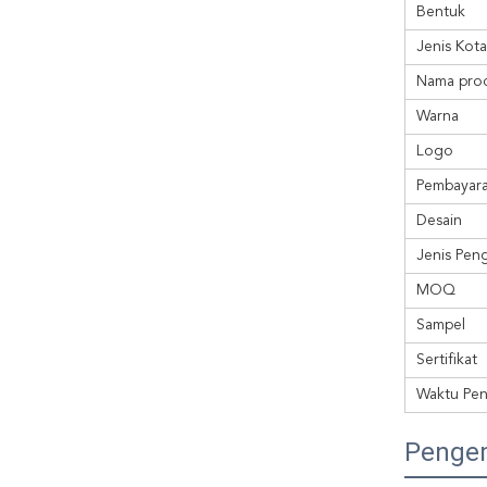
Bentuk
Jenis Kot
Nama pro
Warna
Logo
Pembayar
Desain
Jenis Pen
MOQ
Sampel
Sertifikat
Waktu Pen
Penge