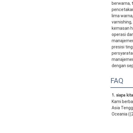
berwarna, t
pencetakan
lima warna
varnishing
kemasan hi
operasi da
manajemen 
presisi ti
persyarata
manajemen 
dengan sep
FAQ
1. siapa kit
Kami berbas
Asia Tengga
Oceania ((2