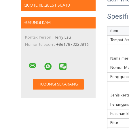
QUOTE REQUEST SUATU
Spesifi
HUBUNGI KAMI
item
Kontak Person :
Terry Lau
Tempat As
Nomor telepon :
+8617873223816
Nama mer
Nomor Mo
Penggunaa
Jenis kert
Penangan
Pesenan k
Fitur