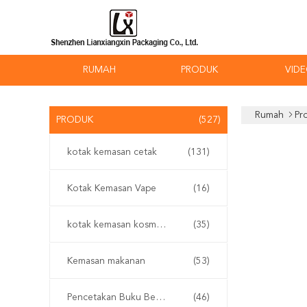
RUMAH
PRODUK
VID
Rumah
Pr
PRODUK
(527)
kotak kemasan cetak
(131)
Kotak Kemasan Vape
(16)
kotak kemasan kosmetik
(35)
Kemasan makanan
(53)
Pencetakan Buku Berlapis Karat
(46)