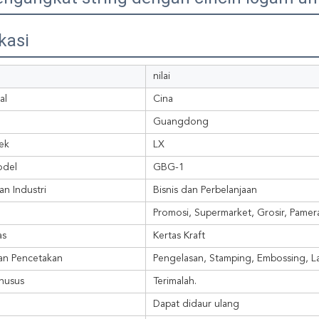
kasi
nilai
al
Cina
Guangdong
ek
LX
del
GBG-1
n Industri
Bisnis dan Perbelanjaan
Promosi, Supermarket, Grosir, Pamer
as
Kertas Kraft
an Pencetakan
Pengelasan, Stamping, Embossing, La
husus
Terimalah.
Dapat didaur ulang