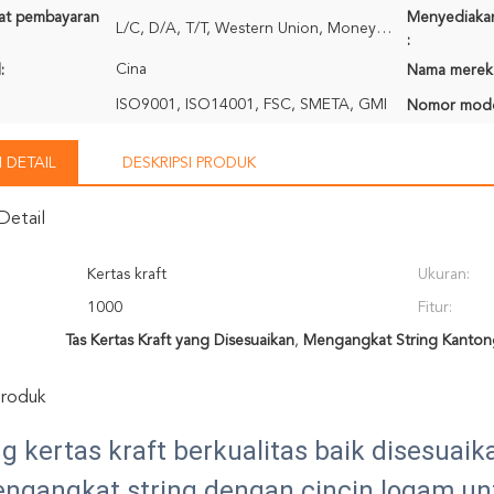
rat pembayaran
Menyediaka
L/C, D/A, T/T, Western Union, MoneyGram
:
Cina
:
Nama merek
ISO9001, ISO14001, FSC, SMETA, GMI
Nomor mode
 DETAIL
DESKRIPSI PRODUK
Detail
Kertas kraft
Ukuran:
1000
Fitur:
Tas Kertas Kraft yang Disesuaikan
,
Mengangkat String Kantong
Produk
g kertas kraft berkualitas baik disesuai
ngangkat string dengan cincin logam u