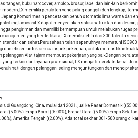
as tangan, buku hardcover, amplop, brosur, label dan lain-lain berkomit
 modern,LX memiliki peralatan yang paling canggih dan lengkap, te
, Jepang Komori mesin pencetakan penuh otomatis lima warna dan empa
, polishing,laminasiLX dapat menyediakan solusi satu atap dari desai
ngga pengiriman,dan memiliki kemampuan untuk melakukan tugas pro
n manajemen yang berdedikasi, LX memiliki lebih dari 300 talenta seni
standar dan sehat.Perusahaan telah sepenuhnya mematuhi ISO9001,
nggi dan efisien untuk semua aspek pekerjaan, untuk memastikan kuali
n pelanggan.Alat tajam membuat pekerjaan yang baikDengan peralatan 
yang terkini dan layanan profesional, LX menjadi merek terkenal di in
enuh hati dengan pelanggan, saling menguntungkan dan menciptaka
a?
is di Guangdong, Cina, mulai dari 2021, jual ke Pasar Domestik ((55.00
ra ((5.00%), Eropa Barat ((5.00%), Eropa Utara ((5.00%),Eropa Selatan (
.00%), Amerika Tengah ((2.00%). Ada total sekitar 301-500 orang di ka