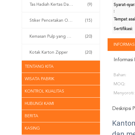
Tas Hadiah Kertas Daur Ulang
(9)
Syarat-sya
:
Tempat asal
Stiker Pencetakan Offset
(15)
Sertifikasi:
Kemasan Pulp yang Dibentuk
(20)
INFORMASI
Kotak Karton Zipper
(20)
Informasi 
TENTANG KITA
Bahan:
WISATA PABRIK
MOQ:
KONTROL KUALITAS
Menyoroti:
HUBUNGI KAMI
Deskripsi 
BERITA
Kanton
KASING
dan me