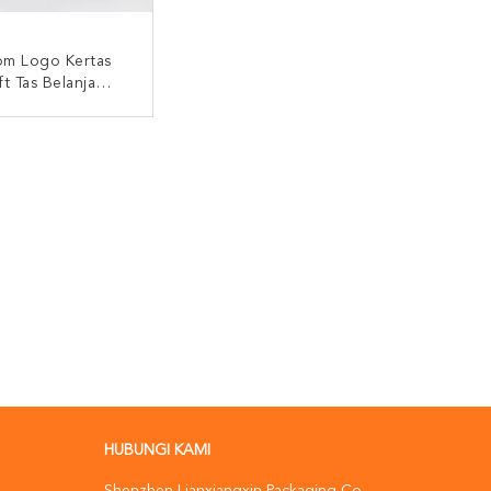
om Logo Kertas
ft Tas Belanja
ssing Dengan
Handle
UNGI SEKARANG
HUBUNGI KAMI