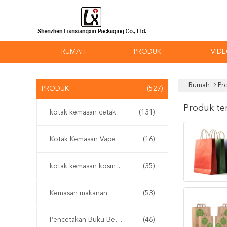
RUMAH
PRODUK
VID
Rumah
Pr
PRODUK
(527)
Produk te
kotak kemasan cetak
(131)
Kotak Kemasan Vape
(16)
kotak kemasan kosmetik
(35)
Kemasan makanan
(53)
Pencetakan Buku Berlapis Karat
(46)