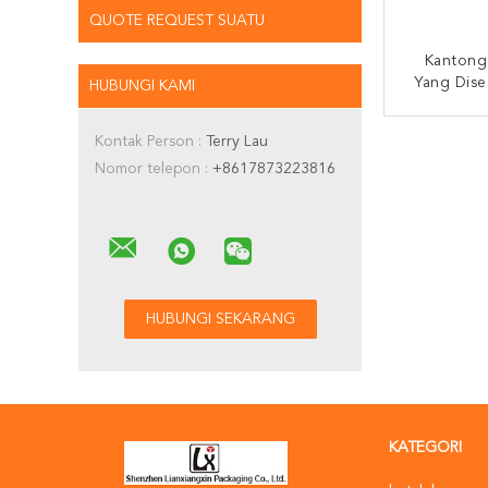
QUOTE REQUEST SUATU
Kantong 
Yang Dise
HUBUNGI KAMI
Mengangka
Kertas 
HUBUNG
Kontak Person :
Terry Lau
Nomor telepon :
+8617873223816
KATEGORI