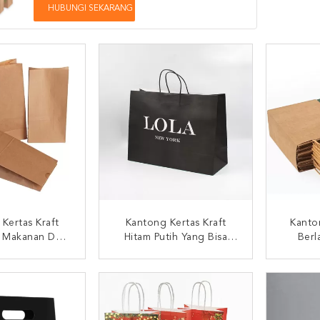
HUBUNGI SEKARANG
Kertas Kraft
Kantong Kertas Kraft
Kanto
s Makanan Daur
Hitam Putih Yang Bisa
Berl
tuk Sandwich
Digunakan Kembali
Den
Roti
Dengan Genggam
I SEKARANG
HUBUNGI SEKARANG
HUB