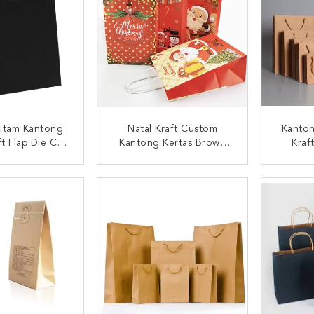
Hitam Kantong
Natal Kraft Custom
Kanton
ft Flap Die Cut
Kantong Kertas Brown
Kraf
antong Kertas
Offset Printing
Denga
elanja
Cu
I SEKARANG
HUBUNGI SEKARANG
HUB