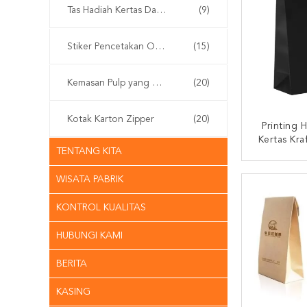
Tas Hadiah Kertas Daur Ulang
(9)
Stiker Pencetakan Offset
(15)
Kemasan Pulp yang Dibentuk
(20)
Kotak Karton Zipper
(20)
Printing 
Kertas Kra
TENTANG KITA
Handle K
B
HUBUNG
WISATA PABRIK
KONTROL KUALITAS
HUBUNGI KAMI
BERITA
KASING