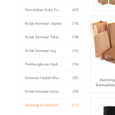
Pencetakan Buku Softcover
(43)
Kotak Kemasan Sepatu
(14)
Kotak Kemasan Pakaian
(18)
Kotak kemasan wig
(15)
Pembungkusan Hadiah Kotak Jam Tangan
(16)
Kemasan Hadiah Khusus
(35)
Kantong 
Berkualita
Ulang Un
Kotak kemasan kertas kraft
(30)
HUBUNG
Kantong kertas kraft
(11)