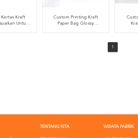
Kertas Kraft
Custom Printing Kraft
Cust
suaikan Untuk
Paper Bag Glossy
Kra
t Tali Kantong
Laminasi Matt Laminasi
Embo
Kraft Cetak
I SEKARANG
HUBUNGI SEKARANG
HUB
1
TENTANG KITA
WISATA PABRIK