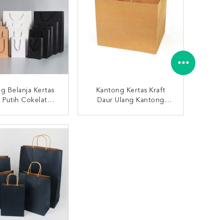
g Belanja Kertas
Kantong Kertas Kraft
t Putih Cokelat
Daur Ulang Kantong
n Pegangan OEM
Makan Siang Kraft
stom Printed
Dengan Genggam Silang
UNGI SEKARANG
HUBUNGI SEKARANG