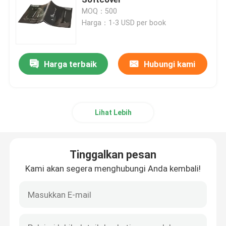
MOQ：500
Harga：1-3 USD per book
kotak kemasan kosmetik
Kemasan makanan
Harga terbaik
Hubungi kami
Pencetakan Buku Berlapis Karat
Lihat Lebih
Pencetakan Buku Softcover
Tinggalkan pesan
Kotak Kemasan Sepatu
Kami akan segera menghubungi Anda kembali!
Kotak Kemasan Pakaian
Kotak kemasan wig