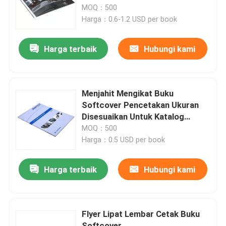
MOQ：500
Harga：0.6-1.2 USD per book
Tentang kita
Harga terbaik
Hubungi kami
Wisata pabrik
Kontrol kualitas
Menjahit Mengikat Buku
Softcover Pencetakan Ukuran
Disesuaikan Untuk Katalog
Hubungi kami
Produk
MOQ：500
Harga：0.5 USD per book
Quote request suatu
Harga terbaik
Hubungi kami
kotak kemasan cetak
Flyer Lipat Lembar Cetak Buku
Kotak Kemasan Vape
Softcover