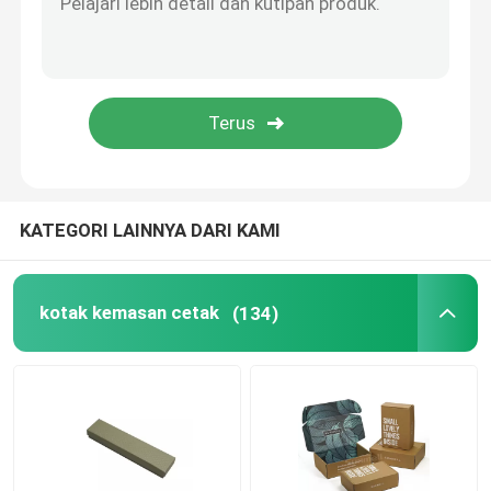
Pembungkusan Hadiah Kotak Jam Tangan
Kemasan Hadiah Khusus
Kotak kemasan kertas kraft
KATEGORI LAINNYA DARI KAMI
Kantong kertas kraft
kotak kemasan cetak
(134)
Tas Hadiah Kertas Daur Ulang
Stiker Pencetakan Offset
Kemasan Pulp yang Dibentuk