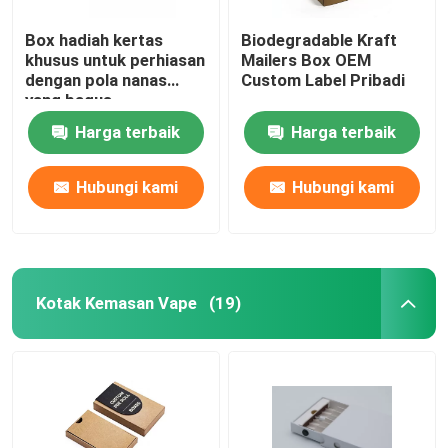
Box hadiah kertas
Biodegradable Kraft
Kotak Karton Zipper
khusus untuk perhiasan
Mailers Box OEM
dengan pola nanas
Custom Label Pribadi
yang bagus
Harga terbaik
Harga terbaik
Hubungi kami
Hubungi kami
Kotak Kemasan Vape
(19)