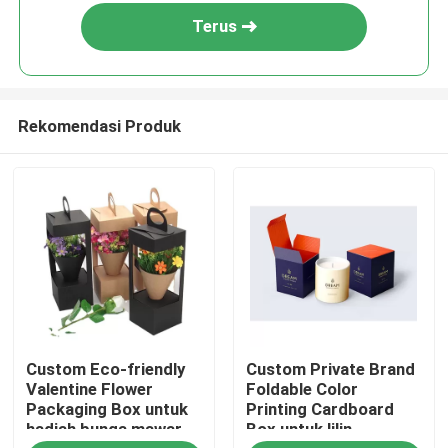
Terus
Rekomendasi Produk
Rumah
Custom Eco-friendly
Custom Private Brand
Produk
Valentine Flower
Foldable Color
Packaging Box untuk
Printing Cardboard
hadiah bunga mawar
Box untuk lilin
Video