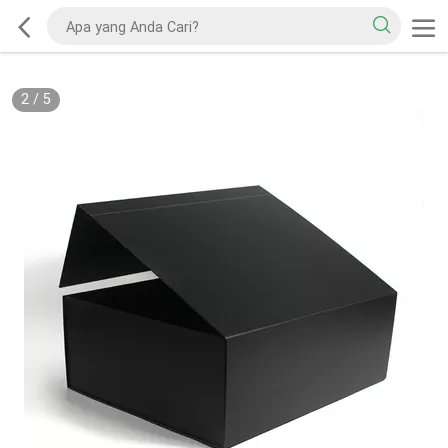
2
/
5