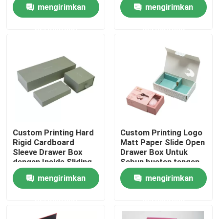
mewah
mengirimkan
mengirimkan
permintaan
permintaan
Tentang kita
Wisata pabrik
Kontrol kualitas
Hubungi kami
Custom Printing Hard
Custom Printing Logo
Rigid Cardboard
Matt Paper Slide Open
Quote request suatu
Sleeve Drawer Box
Drawer Box Untuk
dengan Inside Sliding
Sabun buatan tangan
Box
mengirimkan
mengirimkan
kotak kemasan cetak
permintaan
permintaan
Kotak Kemasan Vape