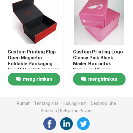
kotak kemasan kosmetik
Kemasan makanan
Custom Printing Flap
Custom Printing Logo
Pencetakan Buku Berlapis Karat
Open Magnetic
Glossy Pink Black
Foldable Packaging
Mailer Box untuk
Box Gift untuk Pakaian
Kemasan Mainan
Pencetakan Buku Softcover
Sepatu
mengirimkan
mengirimkan
Kotak Kemasan Sepatu
permintaan
permintaan
Rumah
Tentang kita
Hubungi kami
Desktop Site
Kotak Kemasan Pakaian
Sitemap
Kebijakan Privasi
Kotak kemasan wig