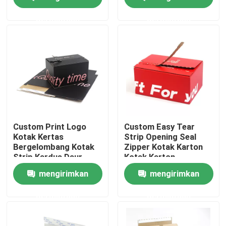
permintaan
permintaan
Tentang kita
Wisata pabrik
Kontrol kualitas
Hubungi kami
Custom Print Logo
Custom Easy Tear
Kotak Kertas
Strip Opening Seal
Bergelombang Kotak
Zipper Kotak Karton
Quote request suatu
Strip Kardus Daur
Kotak Karton
Ulang Karton Zipper
Bergelombang
mengirimkan
mengirimkan
kotak kemasan cetak
permintaan
permintaan
Kotak Kemasan Vape