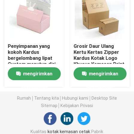
kotak kemasan kosmetik
Kemasan makanan
Penyimpanan yang
Grosir Daur Ulang
kokoh Kardus
Kertu Kertas Zipper
Pencetakan Buku Berlapis Karat
bergelombang lipat
Kardus Kotak Logo
Custom menutup diri
Khusus Kemasan Print
Stick Zipper Mailer
Pengiriman Kraft Box
Pencetakan Buku Softcover
mengirimkan
mengirimkan
Box Packaging
permintaan
permintaan
Kotak Kemasan Sepatu
Rumah
Tentang kita
Hubungi kami
Desktop Site
Sitemap
Kebijakan Privasi
Kotak Kemasan Pakaian
Kotak kemasan wig
Kualitas
kotak kemasan cetak
Pabrik