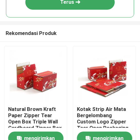
Terus
Rekomendasi Produk
Rumah
Natural Brown Kraft
Kotak Strip Air Mata
Paper Zipper Tear
Bergelombang
Produk
Open Box Triple Wall
Custom Logo Zipper
Cardboard Zipper Box
Tear Open Packaging
Self Seal Box
mengirimkan
mengirimkan
Video