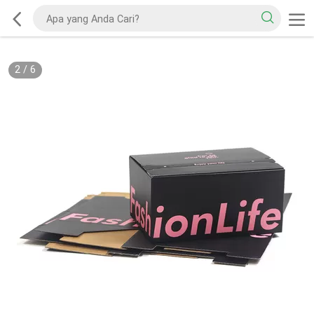
2
/
6