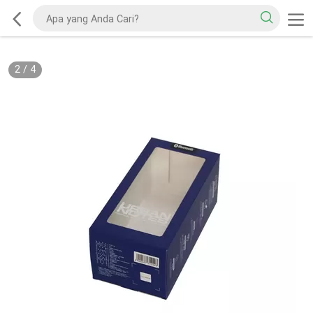
2
/
4