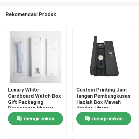
Rekomendasi Produk
Luxury White
Custom Printing Jam
Cardboard Watch Box
tangan Pembungkusan
Rumah
Gift Packaging
Hadiah Box Mewah
Percetakan khusus
Kardus Hitam
Produk
mengirimkan
mengirimkan
permintaan
permintaan
Video