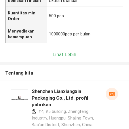
Kemasan rincian
Ukuran standar
Kuantitas min
500 pcs
Order
Menyediakan
1000000pcs per bulan
kemampuan
Lihat Lebih
Tentang kita
Shenzhen Lianxiangxin
Packaging Co., Ltd. profil
pabrikan
#4, #5 building, Zhengfeng
Industry, Huangpu, Shajing Town,
Bao'an District, Shenzhen, China