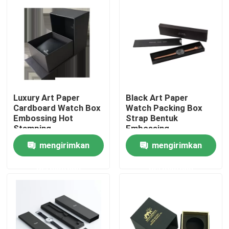
Tentang kita
Wisata pabrik
Kontrol kualitas
Luxury Art Paper
Black Art Paper
Cardboard Watch Box
Watch Packing Box
Embossing Hot
Strap Bentuk
Hubungi kami
Stamping
Embossing
mengirimkan
mengirimkan
Quote request suatu
permintaan
permintaan
kotak kemasan cetak
Kotak Kemasan Vape