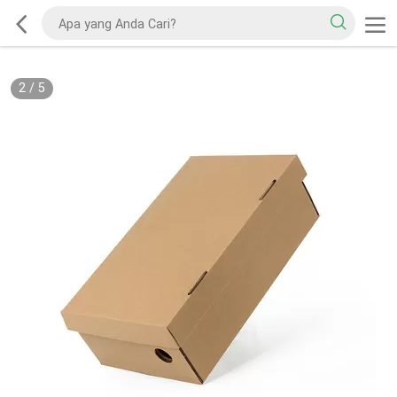
2
/
5