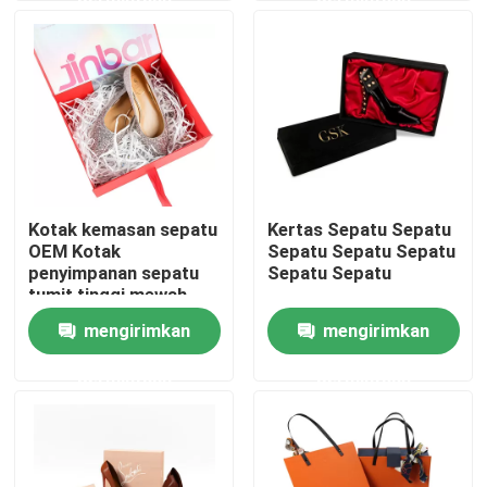
Tentang kita
Wisata pabrik
Kontrol kualitas
Kotak kemasan sepatu
Kertas Sepatu Sepatu
OEM Kotak
Sepatu Sepatu Sepatu
Hubungi kami
penyimpanan sepatu
Sepatu Sepatu
tumit tinggi mewah
mengirimkan
mengirimkan
Quote request suatu
permintaan
permintaan
kotak kemasan cetak
Kotak Kemasan Vape