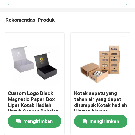
Rekomendasi Produk
Custom Logo Black
Kotak sepatu yang
Rumah
Magnetic Paper Box
tahan air yang dapat
Lipat Kotak Hadiah
ditumpuk Kotak hadiah
Untuk Sepatu Pakaian
Ukuran khusus
Produk
bersertifikat ISO
mengirimkan
mengirimkan
Video
permintaan
permintaan