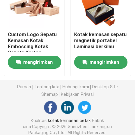
kotak kemasan kosmetik
Custom Logo Sepatu
Kotak kemasan sepatu
Kemasan makanan
Kemasan Kotak
magnetik portabel
Embossing Kotak
Laminasi berkilau
Sepatu Karton
Pencetakan Buku Berlapis Karat
mengirimkan
mengirimkan
Pencetakan Buku Softcover
permintaan
permintaan
Rumah
Tentang kita
Hubungi kami
Desktop Site
Kotak Kemasan Sepatu
Sitemap
Kebijakan Privasi
Kotak Kemasan Pakaian
Kualitas
kotak kemasan cetak
Pabrik
cina.Copyright © 2026 Shenzhen Lianxiangxin
Kotak kemasan wig
Packaging Co., Ltd.. All Rights Reserved.