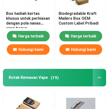
Pembungkusan Hadiah Kotak Jam Tangan
Box hadiah kertas
Biodegradable Kraft
khusus untuk perhiasan
Mailers Box OEM
dengan pola nanas
Custom Label Pribadi
Kemasan Hadiah Khusus
yang bagus
Harga terbaik
Harga terbaik
Kotak kemasan kertas kraft
Hubungi kami
Hubungi kami
Kantong kertas kraft
Tas Hadiah Kertas Daur Ulang
Kotak Kemasan Vape
(19)
Stiker Pencetakan Offset
Kemasan Pulp yang Dibentuk