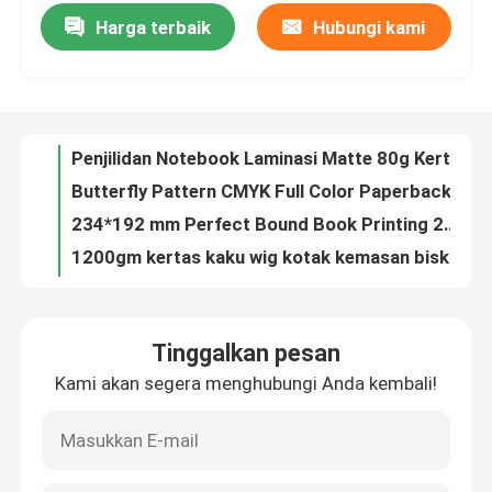
Harga terbaik
Hubungi kami
Penjilidan Notebook Laminasi Matte 80g Kertas Offset CMYK Pencetakan buku jilid lembut berwarna
Butterfly Pattern CMYK Full Color Paperback Offset Paper Notebook Layanan Pencetakan
Tentang kita
234*192 mm Perfect Bound Book Printing 280g art paper Laminasi Gloss
1200gm kertas kaku wig kotak kemasan biskuit macaron hadiah kotak magnetik
Wisata pabrik
Custom Luxury Printing Black Cardboard Candle Box Lilin kertas kaku Lilin kertas hadiah magnetik Set Lilin hadiah Packagin
Pencetakan Buku Hardcover 159*159mm Untuk Penerbitan Sendiri
Kontrol kualitas
Kertas Lapis Lembut Pencetakan Buku Pencetakan Brosur Warna Pencetakan Layanan
ISBN Cetakan Buku Kertas untuk Hewan Liar dan Unggas
Hubungi kami
OEM Softcover Book Printing Matte Art Paper Layanan Pencetakan Majalah
Saddle Stitch Soft Cover Book Printing Untuk Brosur Perusahaan
Quote request suatu
Tinggalkan pesan
A4 Cetakan Buku Cover Hardcover Cover Kulit Cetakan Jurnal Cover Hardcover
Kami akan segera menghubungi Anda kembali!
Menjahit Mengikat Buku Hardcover Pencetakan Untuk Budaya Luar Negeri Buku Pambuka
kotak kemasan cetak
Karya Seni Keramik Pencetakan Foto Dan Layanan Pengikat Paperback
Menjahit Mengikat Buku Softcover Pencetakan Ukuran Disesuaikan Untuk Katalog Produk
Kotak Kemasan Vape
Layanan Pencetakan Buku Hardcover Ukuran Disesuaikan Untuk Buku Pendidikan