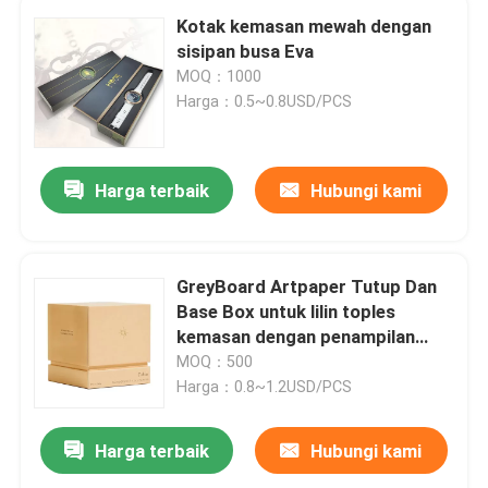
Kotak kemasan mewah dengan
sisipan busa Eva
MOQ：1000
Harga：0.5~0.8USD/PCS
Harga terbaik
Hubungi kami
GreyBoard Artpaper Tutup Dan
Base Box untuk lilin toples
kemasan dengan penampilan
mewah
MOQ：500
Harga：0.8~1.2USD/PCS
Harga terbaik
Hubungi kami